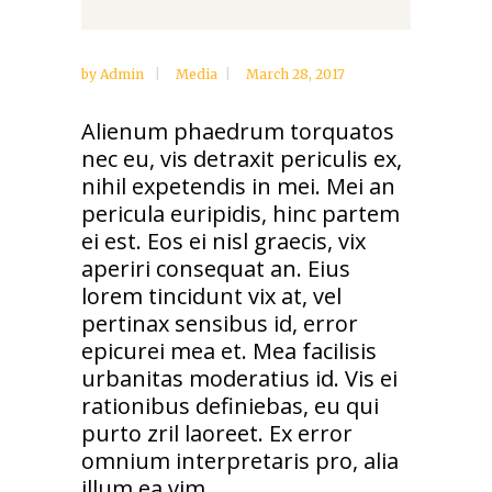
by
Admin
Media
March 28, 2017
Alienum phaedrum torquatos
nec eu, vis detraxit periculis ex,
nihil expetendis in mei. Mei an
pericula euripidis, hinc partem
ei est. Eos ei nisl graecis, vix
aperiri consequat an. Eius
lorem tincidunt vix at, vel
pertinax sensibus id, error
epicurei mea et. Mea facilisis
urbanitas moderatius id. Vis ei
rationibus definiebas, eu qui
purto zril laoreet. Ex error
omnium interpretaris pro, alia
illum ea vim.