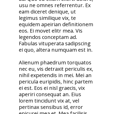
usu ne omnes referrentur. Ex
eam diceret denique, ut
legimus similique vix, te
equidem apeirian definitionem
eos. Ei movet elitr mea. Vis
legendos conceptam ad.
Fabulas vituperata sadipscing
ei quo, altera numquam est in.
Alienum phaedrum torquatos
nec eu, vis detraxit periculis ex,
nihil expetendis in mei. Mei an
pericula euripidis, hinc partem
ei est. Eos ei nisl graecis, vix
aperiri consequat an. Eius
lorem tincidunt vix at, vel
pertinax sensibus id, error
epicurei mea et. Mea facilisis