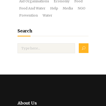
Aid Organisations
Economy
Food
Food And Water
Help
Media
NGO
Prevention
Water
Search
About Us